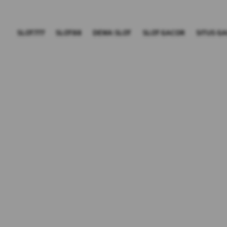
Skip
to
content
SLOT777
SLOT88
DEWA SLOT
SLOT GACOR
SITUS G