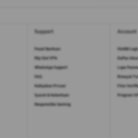
Support
Account
Pusat Bantuan
Slot88 Logi
Rtp Slot 97%
Daftar Aku
WhatsApp Support
Lupa Passw
FAQ
Riwayat Tr
Kebijakan Privasi
Fitur Verifi
Syarat & Ketentuan
Program VI
Responsible Gaming