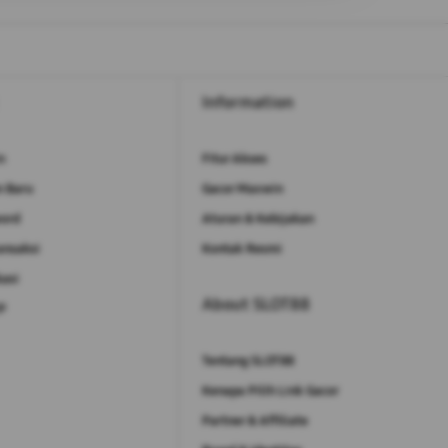
Information
n
Fitur Akses
n Baru
Gacor Maxwin
ord
Aturan & Kebijakan
ansaksi
Kontak Resmi
kasi
About SLOT88
P
Tentang SLOT88
Kenapa Pilih Link Gacor
Partner & Affiliate