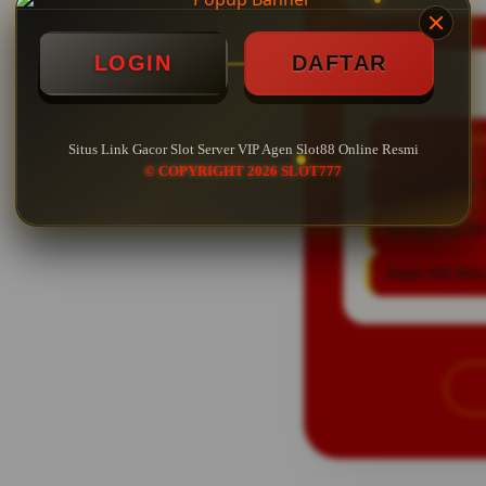
LOGIN
DAFTAR
BONUS NEW 
Situs Link Gacor Slot Server VIP Agen Slot88 Online Resmi
© COPYRIGHT 2026 SLOT777
Min Depo Rp.
Min WD Rp 50
Depo 10K Bisa