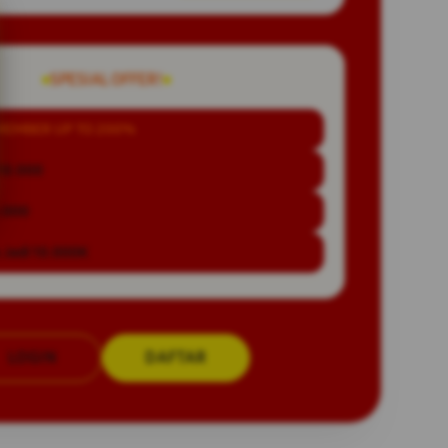
SPESIAL OFFER!
MEMBER UP TO 200%
 10.000
.000
 Jadi 10.000K
LOGIN
DAFTAR