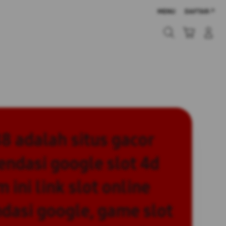
MENU
DAFTAR
Cari
Troli
Login/Sign-Up
Cari
8 adalah situs gacor
ndasi google slot 4d
 ini link slot online
dasi google, game slot