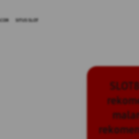
ACOR
SITUS SLOT
SLOT8
rekome
malam
rekomen