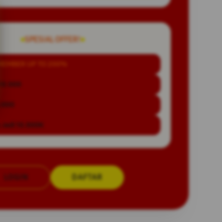
SPESIAL OFFER!
MEMBER UP TO 200%
 10.000
.000
 Jadi 10.000K
LOGIN
DAFTAR