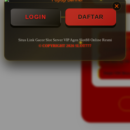
LOGIN
DAFTAR
BONUS NEW 
Situs Link Gacor Slot Server VIP Agen Slot88 Online Resmi
© COPYRIGHT 2026 SLOT777
Min Depo Rp.
Min WD Rp 50
Depo 10K Bisa