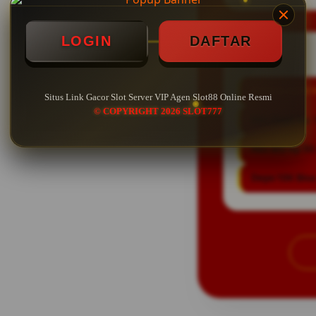
LOGIN
DAFTAR
BONUS NEW 
Situs Link Gacor Slot Server VIP Agen Slot88 Online Resmi
© COPYRIGHT 2026 SLOT777
Min Depo Rp.
Min WD Rp 50
Depo 10K Bisa