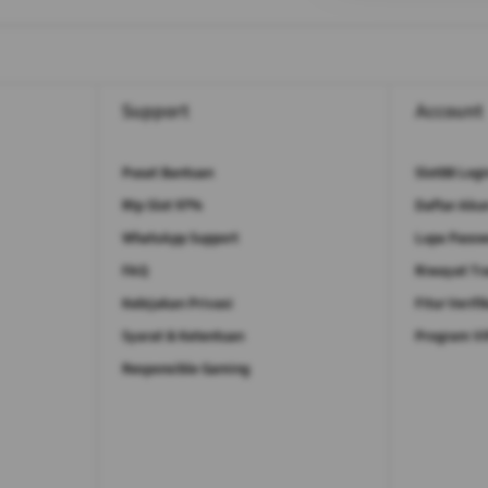
Support
Account
Pusat Bantuan
Slot88 Logi
Rtp Slot 97%
Daftar Aku
WhatsApp Support
Lupa Passw
FAQ
Riwayat Tr
Kebijakan Privasi
Fitur Verifi
Syarat & Ketentuan
Program VI
Responsible Gaming