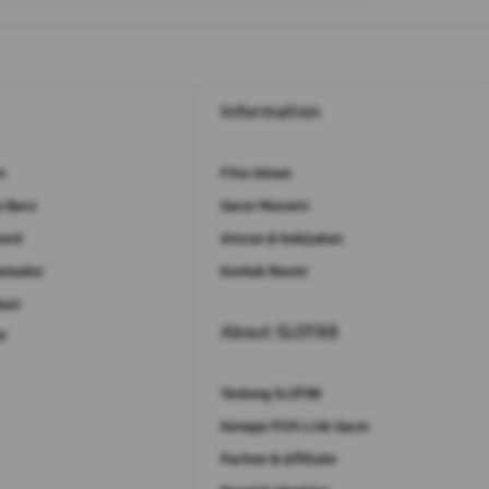
Information
n
Fitur Akses
n Baru
Gacor Maxwin
ord
Aturan & Kebijakan
ansaksi
Kontak Resmi
kasi
About SLOT88
P
Tentang SLOT88
Kenapa Pilih Link Gacor
Partner & Affiliate