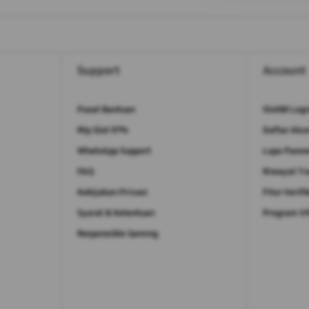
Support
Account
Pusat Bantuan
Slot88 Logi
Rtp Slot 97%
Daftar Aku
WhatsApp Support
Lupa Passw
FAQ
Riwayat Tr
Kebijakan Privasi
Fitur Verifi
Syarat & Ketentuan
Program VI
Responsible Gaming