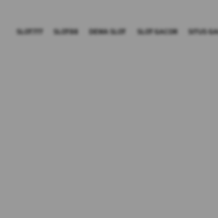
Skip
to
content
SLOT777
SLOT88
DEWA SLOT
SLOT GACOR
SITUS G