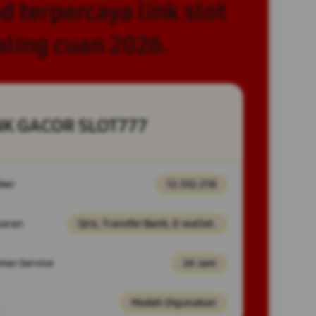
d terpercaya link slot
aling cuan 2026.
NK GACOR SLOT777
ber
12.332.218
yaran
Qris, Transfer Bank, E-wallet.
mer Service
24 Jam
Mudah Digunakan