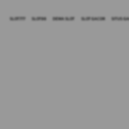
Skip
to
content
SLOT777
SLOT88
DEWA SLOT
SLOT GACOR
SITUS G