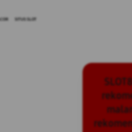
ACOR
SITUS SLOT
SLOT8
rekome
malam
rekomen