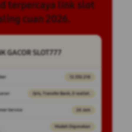
d terpercaya link slot
aling cuan 2026.
NK GACOR SLOT777
ber
12.332.218
yaran
Qris, Transfer Bank, E-wallet.
mer Service
24 Jam
Mudah Digunakan