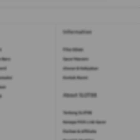
Information
n
Fitur Akses
n Baru
Gacor Maxwin
ord
Aturan & Kebijakan
ansaksi
Kontak Resmi
kasi
About SLOT88
P
Tentang SLOT88
Kenapa Pilih Link Gacor
Partner & Affiliate