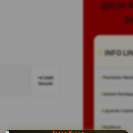
gacor 4
p
INFO LI
Penilaian Mem
+4 lebih
banyak
Sistem Pemba
Layanan Custo
Platform