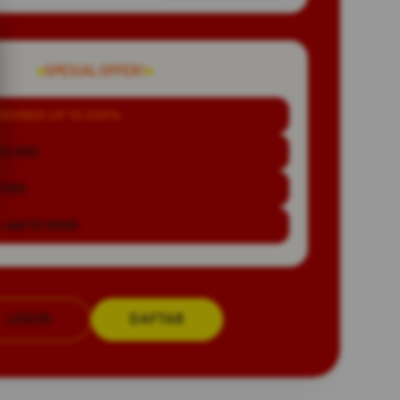
SPESIAL OFFER!
MEMBER UP TO 200%
 10.000
.000
 Jadi 10.000K
LOGIN
DAFTAR