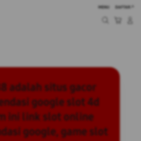
MENU
DAFTAR
Cari
Troli
Login/Sign-Up
Cari
8 adalah situs gacor
ndasi google slot 4d
 ini link slot online
dasi google, game slot