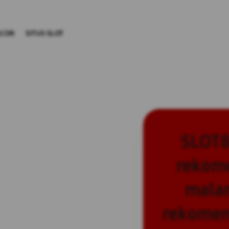
ACOR
SITUS SLOT
SLOT8
rekome
malam
rekomen